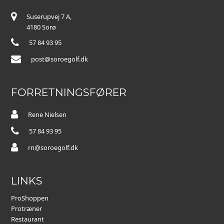
Suserupvej 7 A,
4180 Sorø
57 84 93 95
post@soroegolf.dk
FORRETNINGSFØRER
Rene Nielsen
57 84 93 95
rn@soroegolf.dk
LINKS
ProShoppen
Protræner
Restaurant