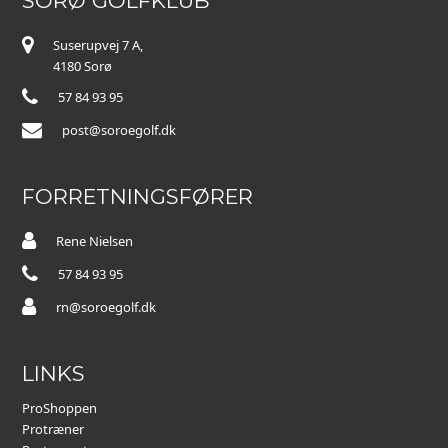
SORØ GOLFKLUB
Suserupvej 7 A,
4180 Sorø
57 84 93 95
post@soroegolf.dk
FORRETNINGSFØRER
Rene Nielsen
57 84 93 95
rn@soroegolf.dk
LINKS
ProShoppen
Protræner