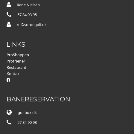
Rene Nielsen
57 84 93 95
rn@soroegolf.dk
LINKS
ProShoppen
Protræner
Restaurant
Kontakt
BANERESERVATION
golfbox.dk
57 84 90 93