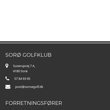
SORØ GOLFKLUB
Suserupvej 7 A,
4180 Sorø
57 84 93 95
post@soroegolf.dk
FORRETNINGSFØRER