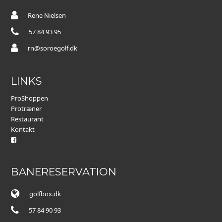
Rene Nielsen
57 84 93 95
rn@soroegolf.dk
LINKS
ProShoppen
Protræner
Restaurant
Kontakt
BANERESERVATION
golfbox.dk
57 84 90 93