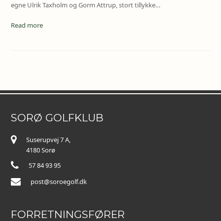
egne Ulrik Taxholm og Gorm Attrup, stort tillykke…
Read more
SORØ GOLFKLUB
Suserupvej 7 A,
4180 Sorø
57 84 93 95
post@soroegolf.dk
FORRETNINGSFØRER