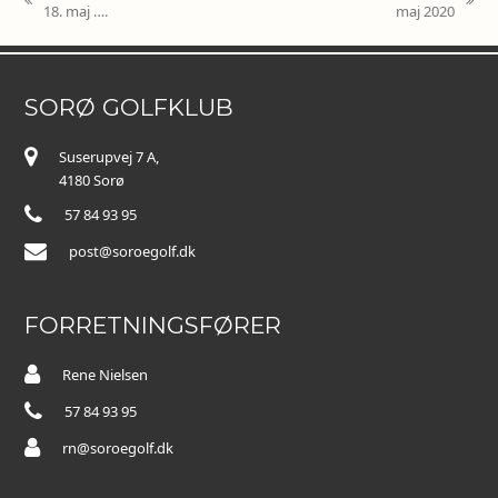
previous
next
18. maj ….
maj 2020
post:
post:
SORØ GOLFKLUB
Suserupvej 7 A,
4180 Sorø
57 84 93 95
post@soroegolf.dk
FORRETNINGSFØRER
Rene Nielsen
57 84 93 95
rn@soroegolf.dk