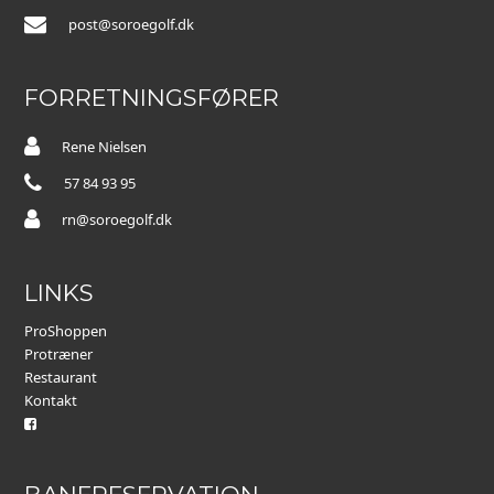
post@soroegolf.dk
FORRETNINGSFØRER
Rene Nielsen
57 84 93 95
rn@soroegolf.dk
LINKS
ProShoppen
Protræner
Restaurant
Kontakt