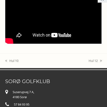
Hul 10
Hul 12
previous
next
post:
post:
SORØ GOLFKLUB
Suserupvej 7 A,
4180 Sorø
57 84 93 95