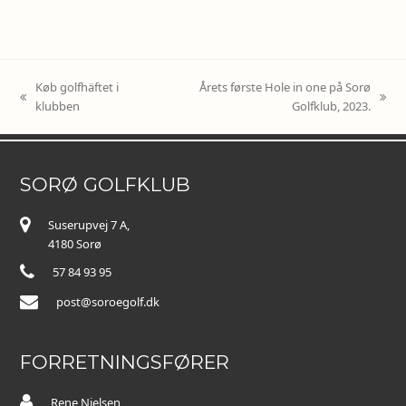
Køb golfhäftet i
Årets første Hole in one på Sorø
previous
next
klubben
Golfklub, 2023.
post:
post:
SORØ GOLFKLUB
Suserupvej 7 A,
4180 Sorø
57 84 93 95
post@soroegolf.dk
FORRETNINGSFØRER
Rene Nielsen