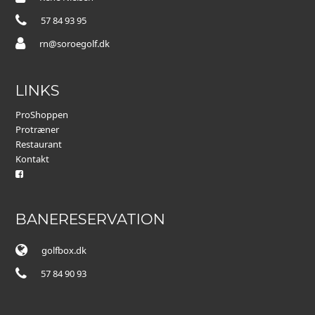
57 84 93 95
rn@soroegolf.dk
LINKS
ProShoppen
Protræner
Restaurant
Kontakt
BANERESERVATION
golfbox.dk
57 84 90 93