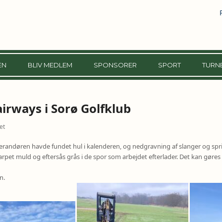
EN
BLIV MEDLEM
SPONSORER
SPORT
TURN
airways i Sorø Golfklub
et
verandøren havde fundet hul i kalenderen, og nedgravning af slanger og sprin
harpet muld og eftersås grås i de spor som arbejdet efterlader. Det kan gøres n
n.