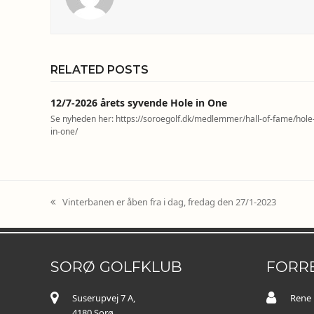
RELATED POSTS
12/7-2026 årets syvende Hole in One
Se nyheden her: https://soroegolf.dk/medlemmer/hall-of-fame/hole
in-one/
Vinterbanen er åben fra i dag, fredag den 27/1-2023
previous
post:
SORØ GOLFKLUB
FORR
Suserupvej 7 A,
Rene 
4180 Sorø