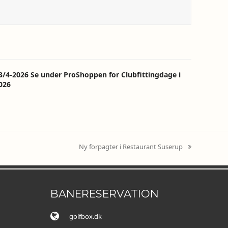
3/4-2026 Se under ProShoppen for Clubfittingdage i
026
Ny forpagter i Restaurant Suserup
next
post:
BANERESERVATION
golfbox.dk