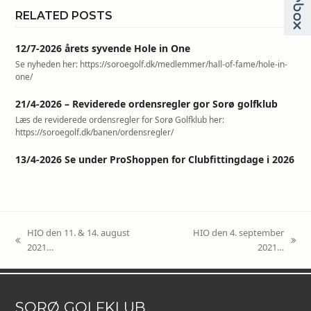
RELATED POSTS
12/7-2026 årets syvende Hole in One
Se nyheden her: https://soroegolf.dk/medlemmer/hall-of-fame/hole-in-
one/
21/4-2026 – Reviderede ordensregler gor Sorø golfklub
Læs de reviderede ordensregler for Sorø Golfklub her:
https://soroegolf.dk/banen/ordensregler/
13/4-2026 Se under ProShoppen for Clubfittingdage i 2026
HIO den 11. & 14. august
HIO den 4. september
previous
next
2021…
2021…
post:
post:
SORØ GOLFKLUB