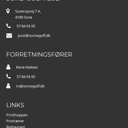
Suserupvej 7 A,
4180 Sorø
57 84 93 95
post@soroegolf.dk
FORRETNINGSFØRER
Rene Nielsen
57 84 93 95
rn@soroegolf.dk
LINKS
ProShoppen
Protræner
Restaurant